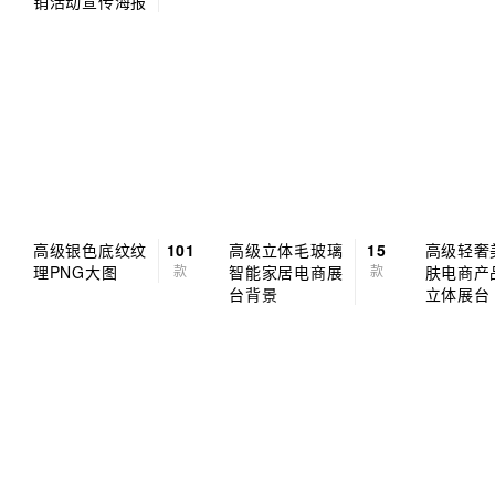
销活动宣传海报
高级银色底纹纹
101
高级立体毛玻璃
15
高级轻奢
理PNG大图
款
智能家居电商展
款
肤电商产
台背景
立体展台