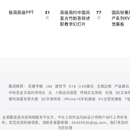
极简高级PPT
31
高级简约中国风
77
国风轻奢
款
复古竹韵答辩述
款
产系列K
职教学幻灯片
觉展板
酷逊推荐：
花瓣专辑
c4d
建党节
618
C4D展台
主图边框
产品展台
中秋烫金玉兔月饼祥云
云
人物运动造型
传统文化剪纸
光线
3D立体
哪吒海报背景大图
3D字体特效
iPhone16手机模板
KV主视觉展板
T
全景酷逊是共享网络服务平台方，平台上的作品均由设计师用户自行上传并发
布，若您的权利被侵害，请联系客服邮箱：56435630@qq.com，我们将及时
为您处理