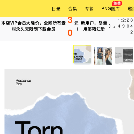
目录
合集
专辑
PNG图库
邀
3
1
:
2
:
2
0
本店VIP会员大降价，全网所有素
元
新用户，尽量
）。
4
9
0
6
材永久无限制下载会员
0
（
用邮箱注册
2