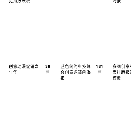
觉海报展板
海报
创意动漫促销嘉
39
蓝色简约科技峰
181
多图创意
年华
款
会创意邀请函海
款
表排版报告
报
模板