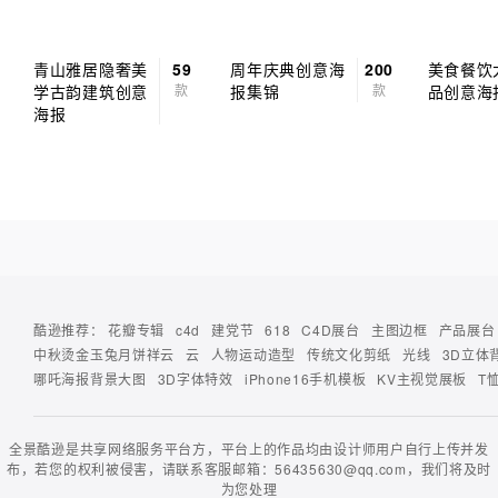
青山雅居隐奢美
59
周年庆典创意海
200
美食餐饮
学古韵建筑创意
款
报集锦
款
品创意海
海报
酷逊推荐：
花瓣专辑
c4d
建党节
618
C4D展台
主图边框
产品展台
中秋烫金玉兔月饼祥云
云
人物运动造型
传统文化剪纸
光线
3D立体
哪吒海报背景大图
3D字体特效
iPhone16手机模板
KV主视觉展板
T
全景酷逊是共享网络服务平台方，平台上的作品均由设计师用户自行上传并发
布，若您的权利被侵害，请联系客服邮箱：56435630@qq.com，我们将及时
为您处理