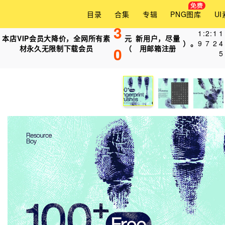
目录
合集
专辑
PNG图库
U
3
1
:
2
:
1
8
本店VIP会员大降价，全网所有素
元
新用户，尽量
）。
9
7
1
5
材永久无限制下载会员
0
（
用邮箱注册
5