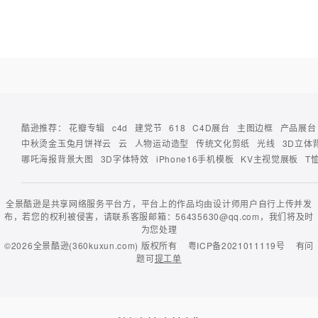
酷逊推荐：
花瓣专辑
c4d
建党节
618
C4D展台
主图边框
产品展台
中秋烫金玉兔月饼祥云
云
人物运动造型
传统文化剪纸
光线
3D立体
哪吒海报背景大图
3D字体特效
iPhone16手机模板
KV主视觉展板
T
全景酷逊是共享网络服务平台方，平台上的作品均由设计师用户自行上传并发
布，若您的权利被侵害，请联系客服邮箱：56435630@qq.com，我们将及时
为您处理
©2026
全景酷逊(360kuxun.com)
版权所有
粤ICP备2021011119号
有问
题可
提工单