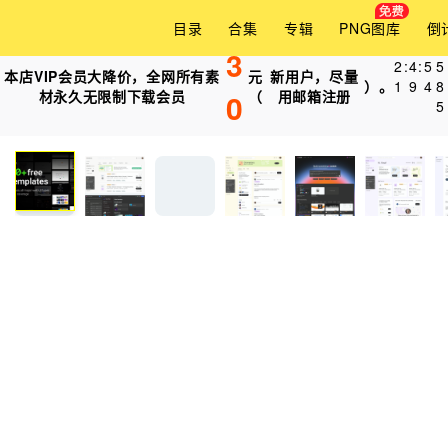
目录
合集
专辑
PNG图库
倒
3
2
:
4
:
5
3
本店VIP会员大降价，全网所有素
元
新用户，尽量
）。
1
9
4
0
材永久无限制下载会员
0
（
用邮箱注册
5