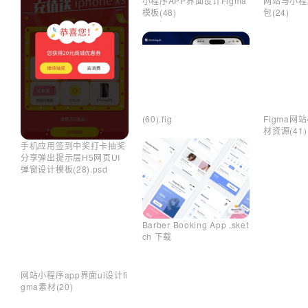
小程序APP界面设计Figma
网站与小程序
模板(48)
包(24)
(60).fig
Figma网
材资源(41)
手机应用签到中奖打卡抽奖
分享弹出提示层H5网页UI
弹窗设计模板(28).psd
Barber Booking App .sket
ch 下载
网站小程序app界面ui设计fi
gma素材(20)