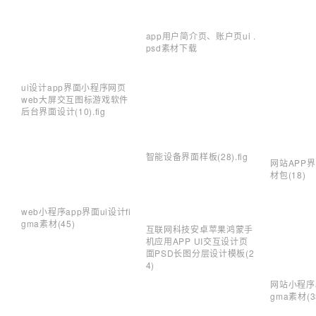
app用户简介页、账户页ui .
psd素材下载
ui设计app界面小程序网页
web大屏交互图标游戏软件
后台界面设计(10).fig
智能设备界面样板(28).fig
网站APP界
材包(18)
web小程序app界面ui设计fi
gma素材(45)
互联网科技安卓苹果鸿蒙手
机应用APP UI交互设计页
面PSD长图分层设计模板(2
4)
网站小程序a
gma素材(3