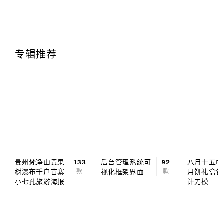
专辑推荐
贵州梵净山黄果
133
后台管理系统可
92
八月十五
树瀑布千户苗寨
款
视化框架界面
款
月饼礼盒
小七孔旅游海报
计刀模