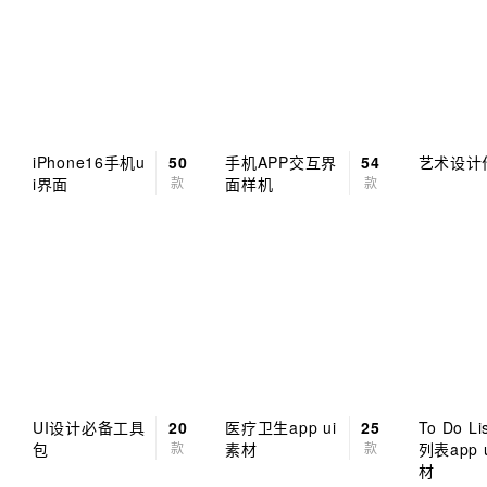
iPhone16手机u
50
手机APP交互界
54
艺术设计
i界面
款
面样机
款
UI设计必备工具
20
医疗卫生app ui
25
To Do L
包
款
素材
款
列表app 
材