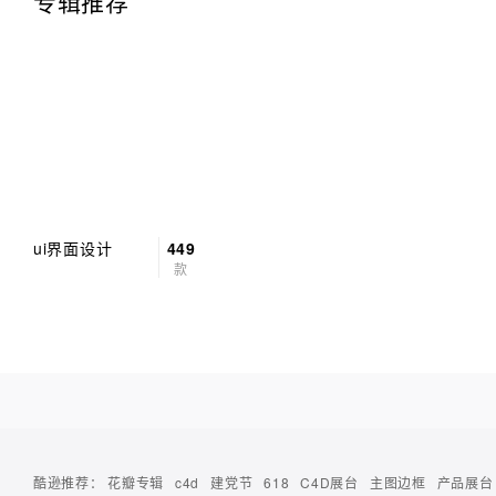
专辑推荐
ui界面设计
449
款
酷逊推荐：
花瓣专辑
c4d
建党节
618
C4D展台
主图边框
产品展台