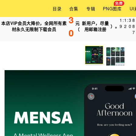
目录
合集
专辑
PNG图库
U
3
1
:
1
:
3
6
本店VIP会员大降价，全网所有素
元
新用户，尽量
）。
9
2
0
4
材永久无限制下载会员
0
（
用邮箱注册
7