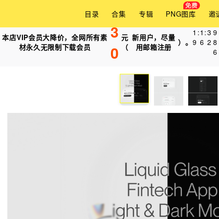
目录
合集
专辑
PNG图库
邀
3
1
:
1
:
3
8
本店VIP会员大降价，全网所有素
元
新用户，尽量
）。
9
6
2
0
材永久无限制下载会员
0
（
用邮箱注册
6