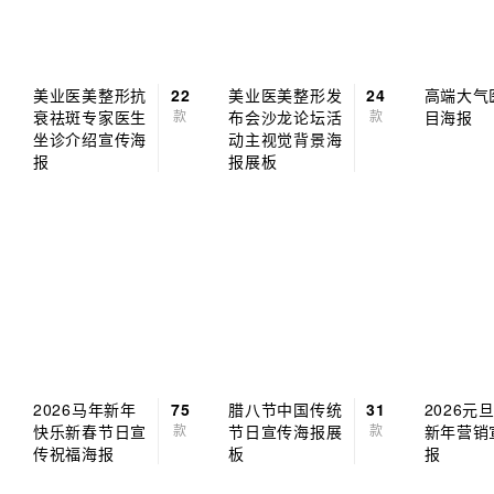
美业医美整形抗
22
美业医美整形发
24
高端大气
衰祛斑专家医生
款
布会沙龙论坛活
款
目海报
坐诊介绍宣传海
动主视觉背景海
报
报展板
2026马年新年
75
腊八节中国传统
31
2026元
快乐新春节日宣
款
节日宣传海报展
款
新年营销
传祝福海报
板
报