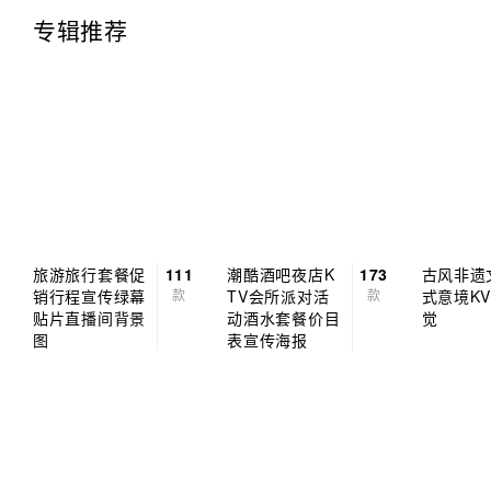
专辑推荐
旅游旅行套餐促
111
潮酷酒吧夜店K
173
古风非遗
销行程宣传绿幕
款
TV会所派对活
款
式意境K
贴片直播间背景
动酒水套餐价目
觉
图
表宣传海报