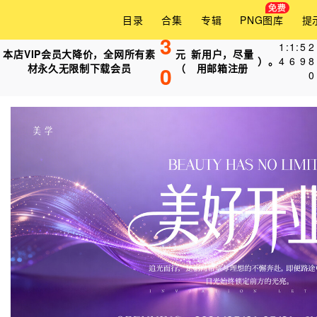
目录
合集
专辑
PNG图库
提
3
1
:
1
:
5
8
本店VIP会员大降价，全网所有素
元
新用户，尽量
）。
4
6
8
3
材永久无限制下载会员
0
（
用邮箱注册
0