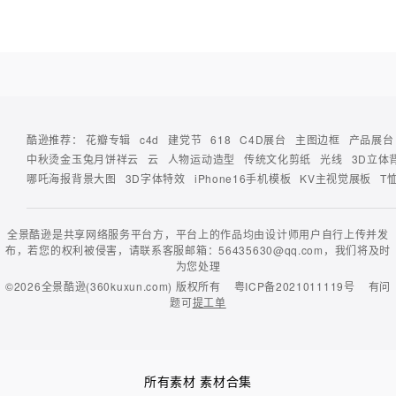
酷逊推荐：
花瓣专辑
c4d
建党节
618
C4D展台
主图边框
产品展台
中秋烫金玉兔月饼祥云
云
人物运动造型
传统文化剪纸
光线
3D立体
哪吒海报背景大图
3D字体特效
iPhone16手机模板
KV主视觉展板
T
全景酷逊是共享网络服务平台方，平台上的作品均由设计师用户自行上传并发
布，若您的权利被侵害，请联系客服邮箱：56435630@qq.com，我们将及时
为您处理
©2026
全景酷逊(360kuxun.com)
版权所有
粤ICP备2021011119号
有问
题可
提工单
所有素材
素材合集