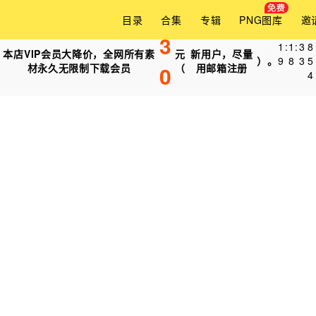
目录
合集
专辑
PNG图库
邀
3
1
:
1
:
3
6
本店VIP会员大降价，全网所有素
元
新用户，尽量
）。
9
8
3
9
材永久无限制下载会员
0
（
用邮箱注册
4