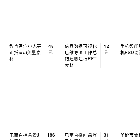
教育医疗小人等
48
信息数据可视化
12
手机智能
距插画ai矢量素
款
思维导图工作总
款
机PSD
材
结述职汇报PPT
素材
电商直播背景贴
186
电商直播间悬浮
31
圣诞节素