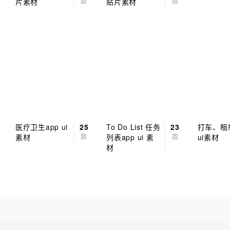
片素材
款
贴片素材
款
医疗卫生app ui
25
To Do List 任务
23
打车、租车
素材
款
列表app ui 素
款
ui素材
材