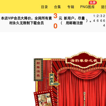
目录
合集
专辑
PNG图库
提
3
1
:
2
:
3
0
本店VIP会员大降价，全网所有素
元
新用户，尽量
）。
4
6
6
2
材永久无限制下载会员
0
（
用邮箱注册
4