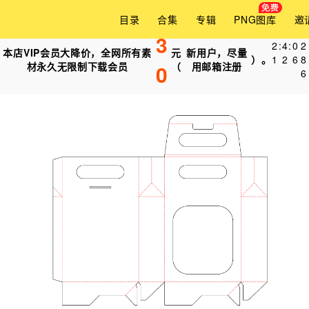
目录
合集
专辑
PNG图库
邀
3
2
:
4
:
0
9
本店VIP会员大降价，全网所有素
元
新用户，尽量
）。
1
2
5
7
材永久无限制下载会员
0
（
用邮箱注册
6