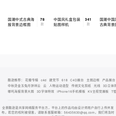
国潮中式古典海
78
中国风礼盒包装
341
国潮中国
报背景边框图
款
贴图样机
款
古典背景
酷逊推荐：
花瓣专辑
c4d
建党节
618
C4D展台
主图边框
产品展台
中秋烫金玉兔月饼祥云
云
人物运动造型
传统文化剪纸
光线
3D立体
哪吒海报背景大图
3D字体特效
iPhone16手机模板
KV主视觉展板
T
全景酷逊是共享网络服务平台方，平台上的作品均由设计师用户自行上传并发
布，若您的权利被侵害，请联系客服邮箱：56435630@qq.com，我们将及时