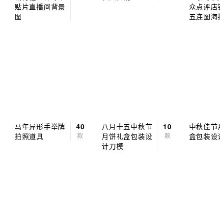
贴片直播间背景
众点评店
图
五连图海
马年异形手举牌
40
八月十五中秋节
10
中秋佳节
拍照道具
款
月饼礼盒包装设
款
盒包装设
计刀模