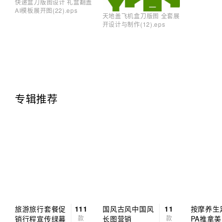
快递盒刀版图设计 礼盒翻盖
AI模板展开图(22).eps
天地盖飞机盒刀版图 全套展
开设计与制作(12).eps
专辑推荐
旅游旅行套餐促
111
国风古风中国风
11
按摩养生
销行程宣传绿幕
款
长图营销
款
PA推拿