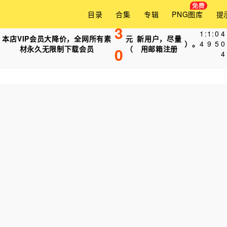
目录
合集
专辑
PNG图库
提
3
1
:
1
:
0
3
本店VIP会员大降价，全网所有素
元
新用户，尽量
）。
4
9
5
4
材永久无限制下载会员
0
（
用邮箱注册
4