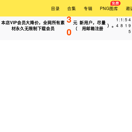
目录
合集
专辑
PNG图库
邀
3
1
:
1
:
5
4
本店VIP会员大降价，全网所有素
元
新用户，尽量
）。
4
8
1
1
材永久无限制下载会员
0
（
用邮箱注册
5